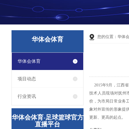
您的位置：
华体
华体会体育
华体会体育
项目动态
2015年9月，江西
技术人员现场对抚州
行业资讯
价，为市局日常业务
象对外宣传的形象提
华体会体育-足球篮球官方
更新、更高的起点。
直播平台