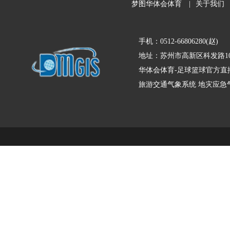
梦图华体会体育
|
关于我们
手机：0512-66806280(赵)
地址：苏州市高新区科发路10
华体会体育-足球篮球官方直
旅游交通气象系统
地灾应急