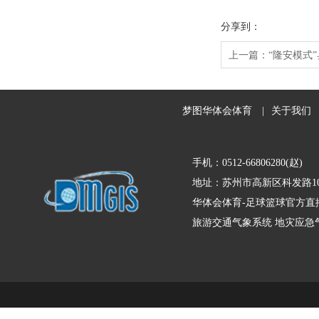
分享到：
上一篇：
“隆安模式
梦图华体会体育
|
关于我们
手机：0512-66806280(赵)
地址：苏州市高新区科发路10
华体会体育-足球篮球官方直
旅游交通气象系统
地灾应急