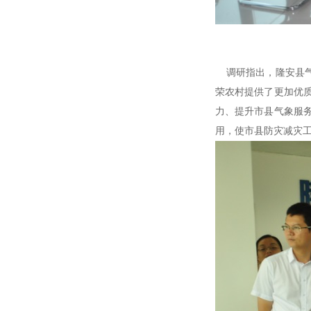
调研指出，隆安县气
荣农村提供了更加优
力、提升市县气象服
用，使市县防灾减灾