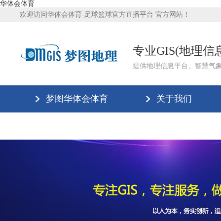
华体会体育
欢迎访问华体会体育-足球篮球官方直播平台 官方网站！
专业GIS(地理
提供地理信息平台、智慧气
梦图华体会体育
关于我们
华体会体育-足球篮球官方直播平台