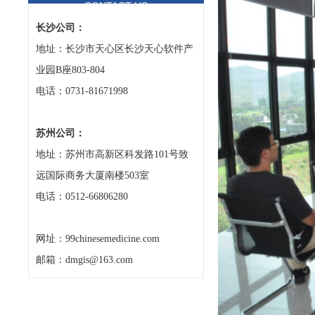
CONTACT US
长沙公司：
地址：长沙市天心区长沙天心软件产
业园B座803-804
电话：0731-81671998
苏州公司：
地址：苏州市高新区科发路101号致
远国际商务大厦南楼503室
电话：0512-66806280
网址：99chinesemedicine.com
邮箱：dmgis@163.com