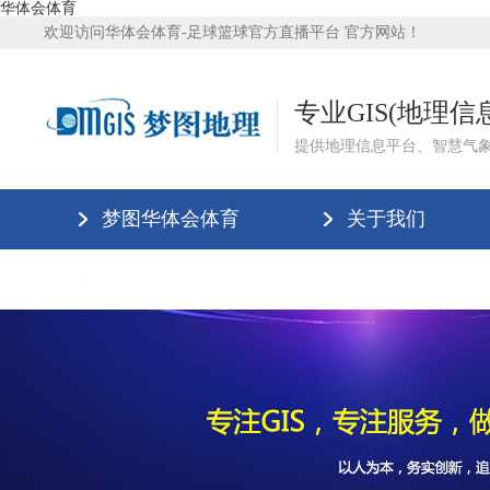
华体会体育
欢迎访问华体会体育-足球篮球官方直播平台 官方网站！
专业GIS(地理
提供地理信息平台、智慧气
梦图华体会体育
关于我们
华体会体育-足球篮球官方直播平台