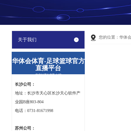
您的位置：
华体
关于我们
华体会体育-足球篮球官方
直播平台
CONTACT US
长沙公司：
地址：长沙市天心区长沙天心软件产
业园B座803-804
电话：0731-81671998
苏州公司：