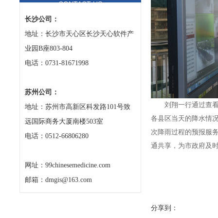
CONTACT US
长沙公司：
地址：长沙市天心区长沙天心软件产
业园B座803-804
电话：0731-81671998
苏州公司：
刘翔一行通过查看北
地址：苏州市高新区科发路101号致
各县区当天的降水情
远国际商务大厦南楼503室
次降雨过程的预报服
电话：0512-66806280
通共享，为市政府及
网址：99chinesemedicine.com
邮箱：dmgis@163.com
分享到：