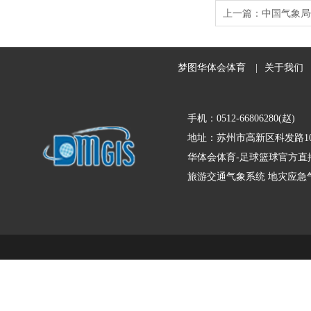
上一篇：
中国气象局
梦图华体会体育
|
关于我们
手机：0512-66806280(赵)
地址：苏州市高新区科发路10
华体会体育-足球篮球官方直
旅游交通气象系统
地灾应急