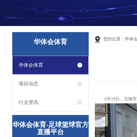
您的位置：
华体
华体会体育
华体会体育
项目动态
6月19日，北
行业资讯
华体会体育-足球篮球官方
直播平台