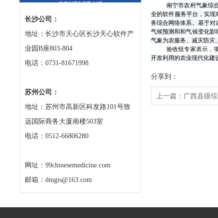
CONTACT US
南宁市农村气象综
全的软件服务平台，实现
长沙公司：
务综合网络体系。基于对
气候预测和和气候变化影
地址：长沙市天心区长沙天心软件产
气象为农服务、减灾防灾
业园B座803-804
验收组专家表示，
开发利用的农业现代化建
电话：0731-81671998
分享到：
苏州公司：
上一篇：
广西县级综
地址：苏州市高新区科发路101号致
远国际商务大厦南楼503室
电话：0512-66806280
网址：99chinesemedicine.com
邮箱：dmgis@163.com